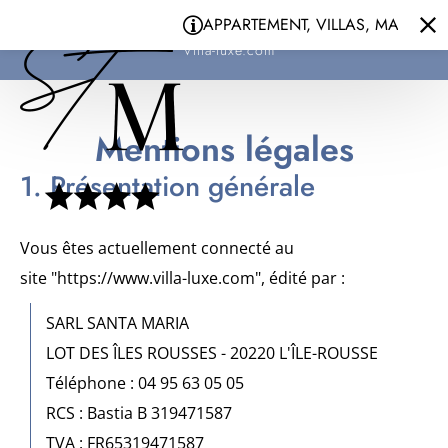
Panneau de gestion des cookies
APPARTEMENT, VILLAS, MAISONS - 
Santa Maria
Villa-luxe.com
Mentions légales
1. Présentation générale
Vous êtes actuellement connecté au
site "https://www.villa-luxe.com", édité par :
SARL SANTA MARIA
LOT DES ÎLES ROUSSES - 20220 L'ÎLE-ROUSSE
Téléphone : 04 95 63 05 05
RCS : Bastia B 319471587
TVA : FR65319471587